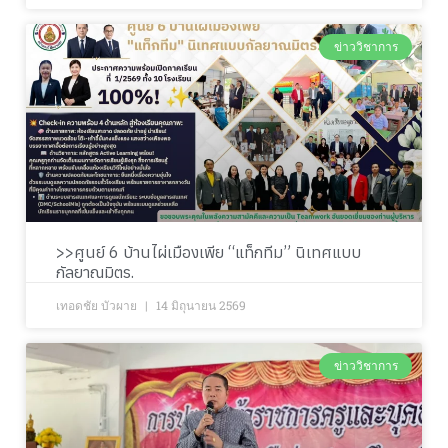
ข่าววิชาการ
>>ศูนย์ 6 บ้านไผ่เมืองเพีย “แท็กทีม” นิเทศแบบ
กัลยาณมิตร.
เทอดชัย บัวผาย
14 มิถุนายน 2569
ข่าววิชาการ