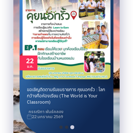
01
พ.ค.
ลก
ขอเชิญติดตามรับชมรายการ คุยนอกรั้ว EP.4
กรรณิกา พันธ์คลอง
1 พฤษภาคม 2569