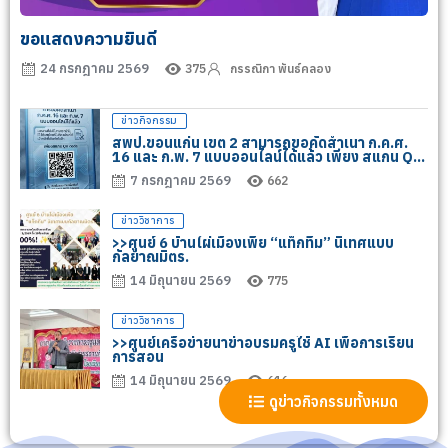
ขอแสดงความยินดี
24 กรกฎาคม 2569
375
กรรณิกา พันธ์คลอง
ข่าวกิจกรรม
สพป.ขอนแก่น เขต 2 สามารถขอคัดสำเนา ก.ค.ศ.
16 และ ก.พ. 7 แบบออนไลน์ได้แล้ว เพียง สแกน QR
Code
7 กรกฎาคม 2569
662
ข่าววิชาการ
>>ศูนย์ 6 บ้านไผ่เมืองเพีย “แท็กทีม” นิเทศแบบ
กัลยาณมิตร.
14 มิถุนายน 2569
775
ข่าววิชาการ
>>ศูนย์เครือข่ายนาข่าอบรมครูใช้ AI เพื่อการเรียน
การสอน
14 มิถุนายน 2569
616
ดูข่าวกิจกรรมทั้งหมด