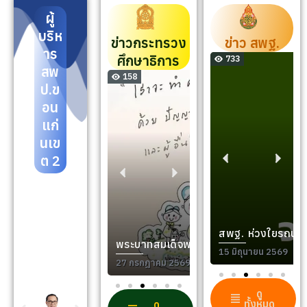
ผู้
บริห
ข่าวกระทรวง
ข่าว สพฐ.
าร
ศึกษาธิการ
ข่าว สพฐ.
733
สพ
MOE NEWS
158
ป.ข
อน
แก่
นเข
ต 2
ทิศพลิกโฉมการ
ี แห่งความภาคภูมิใจ ของ สพฐ.
สพฐ. ห่วงใยรถนักเ
พระบาทสมเด็จพระเจ้าอยู่หัว พระราชทา
กฎาคม 2569
15 มิถุนายน 2569
27 กรกฎาคม 2569
ดู
ทั้งหมด
ดู