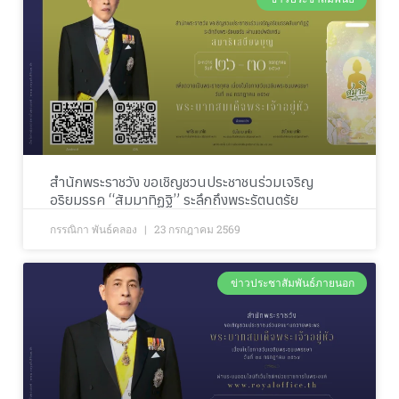
สำนักพระราชวัง ขอเชิญชวนประชาชนร่วมเจริญ
อริยมรรค “สัมมาทิฏฐิ” ระลึกถึงพระรัตนตรัย
กรรณิกา พันธ์คลอง
23 กรกฎาคม 2569
ข่าวประชาสัมพันธ์ภายนอก