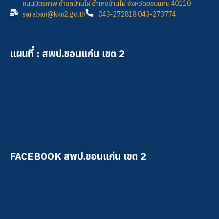
ถนนมิตรภาพ ตำบลบ้านไผ่ อำเภอบ้านไผ่ จังหวัดขอนแก่น 40110
saraban@kkn2.go.th
043-272818 043-273774
แผนที่ : สพป.ขอนแก่น เขต 2
FACEBOOK สพป.ขอนแก่น เขต 2