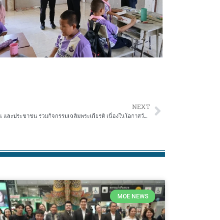
NEXT
รัฐบาลขอเชิญชวนหน่วยงานภาครัฐ ภาคเอกชน และประชาชน ร่วมกิจกรรมเฉลิมพระเกียรติ เนื่องในโอกาสวันเฉลิมพระชนมพรรษา พระบาทสมเด็จพระเจ้าอยู่หัว ๒๘ กรกฎาคม ๒๕๖๙
MOE NEWS