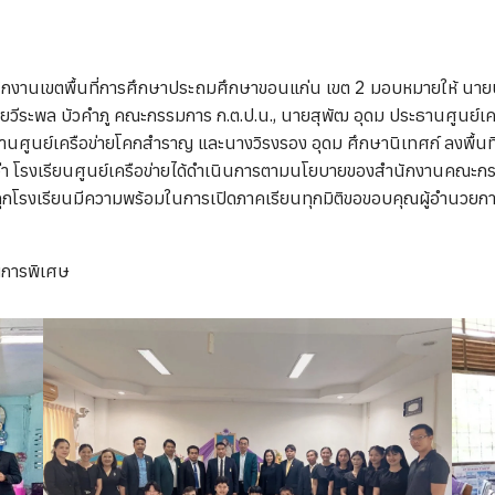
ักงานเขตพื้นที่การศึกษาประถมศึกษาขอนแก่น เขต 2 มอบหมายให้ นายบร
ยวีระพล บัวคำภู คณะกรรมการ ก.ต.ป.น., นายสุพัฒ อุดม ประธานศูนย
ศูนย์เครือข่ายโคกสำราญ และนางวิรงรอง อุดม ศึกษานิเทศก์ ลงพื้นที่
ว่า โรงเรียนศูนย์เครือข่ายได้ดำเนินการตามนโยบายของสํานักงานคณะก
ทุกโรงเรียนมีความพร้อมในการเปิดภาคเรียนทุกมิติขอขอบคุณผู้อำนวยก
ญการพิเศษ