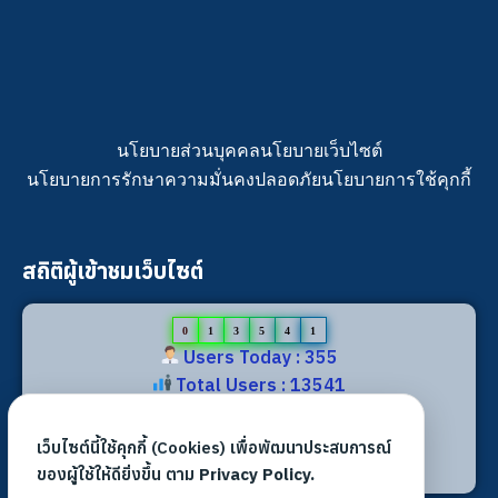
นโยบายส่วนบุคคล
นโยบายเว็บไซต์
นโยบายการรักษาความมั่นคงปลอดภัย
นโยบายการใช้คุกกี้
สถิติผู้เข้าชมเว็บไซต์
0
1
3
5
4
1
Users Today : 355
Total Users : 13541
Views Today : 568
Total views : 31489
เว็บไซต์นี้ใช้คุกกี้ (Cookies) เพื่อพัฒนาประสบการณ์
Who's Online : 2
ของผู้ใช้ให้ดียิ่งขึ้น ตาม
Privacy Policy.