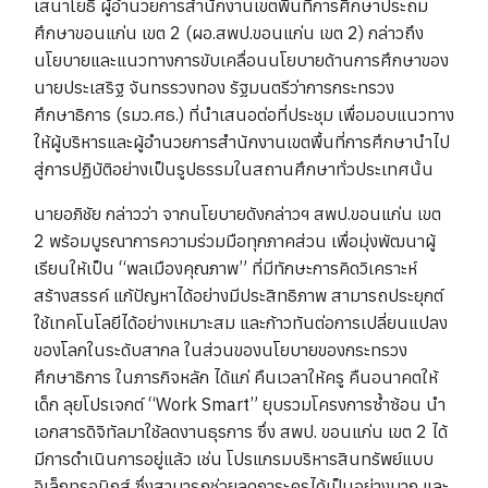
เสนาโยธี ผู้อำนวยการสำนักงานเขตพื้นที่การศึกษาประถม
ศึกษาขอนแก่น เขต 2 (ผอ.สพป.ขอนแก่น เขต 2) กล่าวถึง
นโยบายและแนวทางการขับเคลื่อนนโยบายด้านการศึกษาของ
นายประเสริฐ จันทรรวงทอง รัฐมนตรีว่าการกระทรวง
ศึกษาธิการ (รมว.ศธ.) ที่นำเสนอต่อที่ประชุม เพื่อมอบแนวทาง
ให้ผู้บริหารและผู้อำนวยการสำนักงานเขตพื้นที่การศึกษานำไป
สู่การปฏิบัติอย่างเป็นรูปธรรมในสถานศึกษาทั่วประเทศนั้น
นายอภิชัย กล่าวว่า จากนโยบายดังกล่าวฯ สพป.ขอนแก่น เขต
2 พร้อมบูรณาการความร่วมมือทุกภาคส่วน เพื่อมุ่งพัฒนาผู้
เรียนให้เป็น “พลเมืองคุณภาพ” ที่มีทักษะการคิดวิเคราะห์
สร้างสรรค์ แก้ปัญหาได้อย่างมีประสิทธิภาพ สามารถประยุกต์
ใช้เทคโนโลยีได้อย่างเหมาะสม และก้าวทันต่อการเปลี่ยนแปลง
ของโลกในระดับสากล ในส่วนของนโยบายของกระทรวง
ศึกษาธิการ ในภารกิจหลัก ได้แก่ คืนเวลาให้ครู คืนอนาคตให้
เด็ก ลุยโปรเจกต์ “Work Smart” ยุบรวมโครงการซ้ำซ้อน นำ
เอกสารดิจิทัลมาใช้ลดงานธุรการ ซึ่ง สพป. ขอนแก่น เขต 2 ได้
มีการดำเนินการอยู่แล้ว เช่น โปรแกรมบริหารสินทรัพย์แบบ
อิเล็กทรอนิกส์ ซึ่งสามารถช่วยลดภาระครูได้เป็นอย่างมาก และ