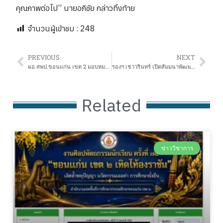
คุณภาพต่อไป” นายอภิชัย กล่าวทิ้งท้าย
จำนวนผู้เข้าชม :
248
PREVIOUS
NEXT
ผอ.สพป.ขอนแก่น เขต 2 มอบหมายรองฯ บรรพจน์ เป็นประธานคัดเลือกผลงาน Best I-STEAM Independent Inquiry Project
รองฯ เชาวรินทร์ เปิดสัมมนาพัฒนาศักยภาพบุคลากร มุ่งเน้นเสริมสมรรถนะการทำงานและธรรมาภิบาล เพื่อประสิทธิภาพสูงสุดขององค์กร
Related
ข่าววิชาการ