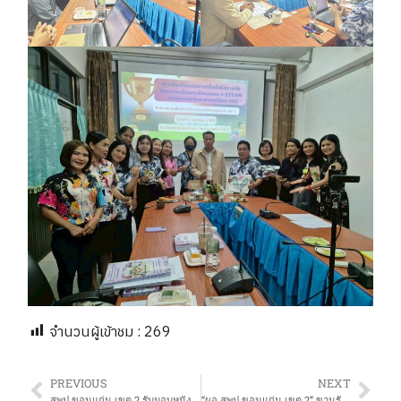
จำนวนผู้เข้าชม :
269
PREVIOUS
NEXT
สพป.ขอนแก่น เขต 2 รับมอบหนังสือสารานุกรมไทยสำหรับเยาวชนฯ เล่ม 45 ฉบับพระราชทาน เพื่อส่งต่อความรู้สู่สถานศึกษาในสังกัด
“ผอ.สพป.ขอนแก่น เขต 2” ขานรับนโยบาย “รมว.ศธ.” เดินหน้าขับเคลื่อนการศึกษา มุ่งสร้างพลเมืองคุณภาพ