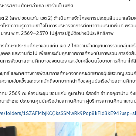
ริหารสถานศึกษาอำเภอ เข้าร่วมในพิธีฯ
ต 2 (สพป.ขอนแก่น เขต 2) ดำเนินการจัดโครงการประชุมสัมมนาเสริมสร
กษาให้มีความรู้ความเข้าใจในการบริหารจัดการศึกษาตามบริบทพื้นที่ พ
มาณ พ.ศ. 2569–2570 ไปสู่การปฏิบัติอย่างมีประสิทธิภาพ
ี่การศึกษาประถมศึกษาขอนแก่น เขต 2 ให้ความสำคัญกับการรวมกลุ่มเครื
คล และงานทั่วไป เพื่อยกระดับคุณภาพการศึกษาในภาพรวม การจัดสัมมนา
ช้ในการพัฒนาสถานศึกษาของตนเอง และขับเคลื่อนนโยบายการศึกษาให้สั
ทธ์ และทิศทางการพัฒนาการศึกษาจากคณะวิทยากรผู้เชี่ยวชาญ รวมถึง
งความเข้มแข็งและตระหนักถึงบทบาทหน้าที่ของศูนย์เครือข่ายสถานศึกษาอ
ฎาคม 2569 ณ ห้องประชุม ขอนแก่น ภูผาม่าน รีสอร์ท อำเภอภูผาม่าน จังห
ศึกษาอำเภอ ประธานศูนย์เครือข่ายสถานศึกษา ผู้บริหารสถานศึกษาแกน
/drive/folders/1SZAFMbjKCQksSSMwRk9Pop8kFld3kE94?usp=s