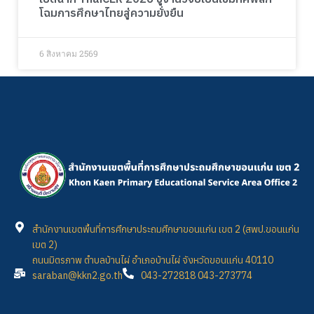
โฉมการศึกษาไทยสู่ความยั่งยืน
6 สิงหาคม 2569
สำนักงานเขตพื้นที่การศึกษาประถมศึกษาขอนแก่น เขต 2 (สพป.ขอนแก่น
เขต 2)
ถนนมิตรภาพ ตำบลบ้านไผ่ อำเภอบ้านไผ่ จังหวัดขอนแก่น 40110
saraban@kkn2.go.th
043-272818 043-273774