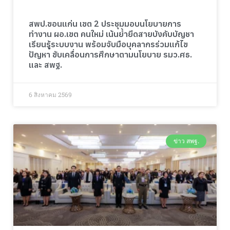
สพป.ขอนแก่น เขต 2 ประชุมมอบนโยบายการ
ทำงาน ผอ.เขต คนใหม่ เน้นย้ำยึดสายบังคับบัญชา
เรียนรู้ระบบงาน พร้อมจับมือบุคลากรร่วมแก้ไข
ปัญหา ขับเคลื่อนการศึกษาตามนโยบาย รมว.ศธ.
และ สพฐ.
6 สิงหาคม 2569
ข่าว สพฐ.