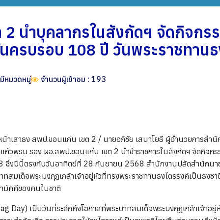
2 นำบุคลากรในสังกัดฯ จัดกิจกร
วันครบรอบ 108 ปี วันพระราชทานธ
่มีหมวดหมู่
จำนวนผู้เข้าชม : 193
ณหน้าเสาธง สพป.ขอนแก่น เขต 2 / นายอภิชัย เสนาโยธี ผู้อำนวยการสำ
 แก้วพรม รอง ผอ.สพป.ขอนแก่น เขต 2 นำข้าราชการในสังกัดฯ จัดกิจกร
ซึ่งปีนี้ตรงกับวันอาทิตย์ที่ 28 กันยายน 2568 สำนักงานปลัดสำนักนา
สมเด็จพระมงกุฎเกล้าเจ้าอยู่หัวที่ทรงพระราชทานธงไตรรงค์เป็นธงชาติ
สามัคคีของคนในชาติ
 Day) เป็นวันที่ระลึกถึงโอกาสที่พระบาทสมเด็จพระมงกุฎเกล้าเจ้าอย