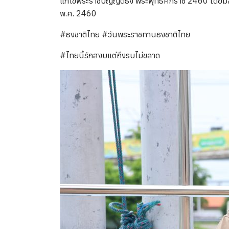
แก้ไขพระราชบัญญัติธง พระพุทธศักราช 2460 โดยมีสา
พ.ศ. 2460
#ธงชาติไทย #วันพระราชทานธงชาติไทย
#ไทยนี้รักสงบแต่ถึงรบไม่ขลาด