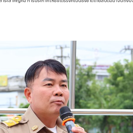
ระสำคัญคือ การประกาศให้ธงไตรรงค์เป็นธงชาติไทยสืบต่อมาจนถึงปัจจุบ