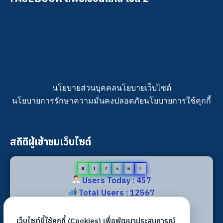
นโยบายส่วนบุคคล
นโยบายเว็บไซต์
นโยบายการรักษาความมั่นคงปลอดภัย
นโยบายการใช้คุกกี้
สถิติผู้เข้าชมเว็บไซต์
0
1
2
5
6
7
Users Today : 457
Total Users : 12567
Views Today : 1159
Total views : 29599
เว็บไซต์นี้ใช้คุกกี้ (Cookies) เพื่อพัฒนาประสบการณ์