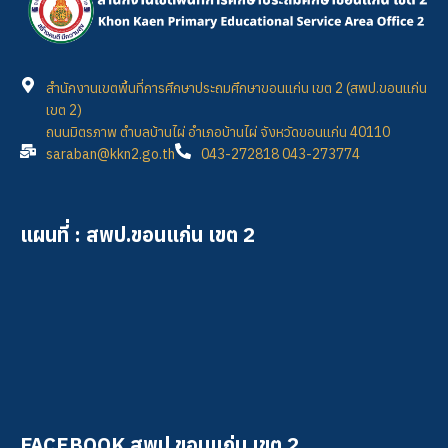
สำนักงานเขตพื้นที่การศึกษาประถมศึกษาขอนแก่น เขต 2 (สพป.ขอนแก่น
เขต 2)
ถนนมิตรภาพ ตำบลบ้านไผ่ อำเภอบ้านไผ่ จังหวัดขอนแก่น 40110
saraban@kkn2.go.th
043-272818 043-273774
แผนที่ : สพป.ขอนแก่น เขต 2
FACEBOOK สพป.ขอนแก่น เขต 2