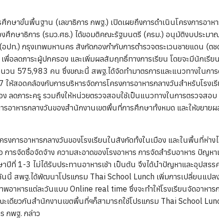
การศึกษาขั้นพื้นฐาน (เลขาธิการ กพฐ.) เปิดเผยถึงการดำเนินโครงการอ
วงศึกษาธิการ (รมว.ศธ.)
ได้ขอมติคณะรัฐมนตรี (ครม.) อนุมัติงบประม
น (อปท.) กรุงเทพมหานคร สังกัดกองกำกับการตำรวจตระเวนชายแดน (ตชด
ื่อลดภาระผู้ปกครอง และเพิ่มผลสัมฤทธิ์ทางการเรียน โดยจะมีนักเรียนใ
จำนวน 575,983 คน ซึ่งขณะนี้ สพฐ.ได้จัดทำมาตรการและแนวทางในการด
ให้สอดคล้องกับการบริหารจัดการโครงการอาหารกลางวันสำหรับโรงเรียน
ต้อง ลดภาระครู รวมถึงให้หน่วยตรวจสอบใช้เป็นแนวทางในการตรวจสอบ 
งการอาหารกลางวันของสำนักงานเขตพื้นที่การศึกษาทั้งหมด และให้ขยายผล
รงการอาหารกลางวันของโรงเรียนในสังกัดทั้งในเมือง และในพื้นที่ห่างไก
้อง คือ การจัดซื้อจัดจ้าง ความสะอาดของโรงอาหาร การจัดสำรับอาหาร ปั
าปีที่ 1-3 ไม่ได้รับประทานอาหารเช้า เป็นต้น จึงได้นำปัญหาและอุป
นนี้ สพฐ.ได้พัฒนาโปรแกรม Thai School Lunch เพิ่มการเปลี่ยนแปลงร
าพอาหารแต่ละวันแบบ Online real time ซึ่งจะทำให้โรงเรียนจัดอาหารกล
ะเดียวกันสำนักงานเขตพื้นที่ฯก็สามารถใช้โปรแกรม Thai School Lun
ร กพฐ. กล่าว