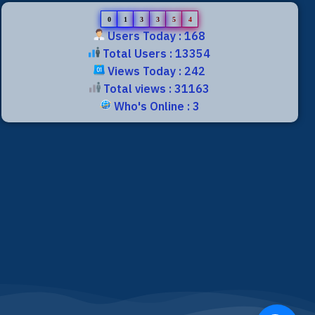
0
1
3
3
5
4
Users Today : 168
Total Users : 13354
Views Today : 242
Total views : 31163
Who's Online : 3