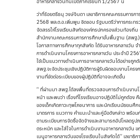
อาหารกลางวันทันเปิดภาคเรียนที่ 1/2567 นี้
ว่าที่ร้อยตรีธนุ วงษ์จินดา เลขาธิการคณะกรรมการ
2568 พล.ต.อ.เพิ่มพูน ชิดชอบ รัฐมนตรีว่าการกระทร
จัดสรรให้โรงเรียนสังกัดองค์กรปกครองส่วนท้องถิ่
สำนักงานคณะกรรมการการศึกษาขั้นพื้นฐาน (สพฐ.) เพ
โอกาสทางการศึกษาทุกสังกัด ได้รับอาหารกลางวัน 
การดำเนินงานโครงการอาหารกลางวัน ประจำปี 2567 
ใช้เป็นแนวทางดำเนินการอาหารกลางวันได้อย่างถูก
สพฐ.จะจัดประชุมเชิงปฏิบัติการผู้รับผิดชอบงานโคร
งานที่ขัดต่อระเบียบของผู้ปฏิบัติที่อาจจะเกิดขึ้น
“ ที่ผ่านมา สพฐ.ได้ลงพื้นที่ตรวจสอบการดำเนินงานโค
หน้า และพบว่า เรื่องที่โรงเรียนอาจปฏิบัติไม่ถูกต
ของเด็กเกิดภาวะทฺพโภชนาการ และนักเรียนมัธยมศึกษ
มาตรการ แนวทาง คำแนะนำและคู่มือดังกล่าว พร้อมกั
ตามระเบียบการจัดซื้อจัดจ้างและสามารถอัปโหลดรูปภ
ตระหนัก และใส่ใจในการดำเนินงานอาหารกลางวัน ขณ
เมนูอาหารกลางวันของโรงเรียนในสังกัดได้” เลขาธิกา