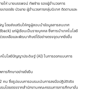
ายให้ นายบรรพจน์ ทัพซ้าย รองผู้อำนวยการ
ยเทอดชัย บัวผาย ผู้อำนวยการกลุ่มนิเทศ ติดตามและ
ำคัญ โดยส่งเสริมให้ครูผู้สอนนำข้อมูลสารสนเทศ
dback) แก่ผู้เรียนเป็นรายบุคคล ซึ่งการนำเทคโนโลยี
่วยเหลือและพัฒนาศิษย์ได้อย่างตรงจุดมากยิ่งขึ้น
เทคโนโลยีปัญญาประดิษฐ์ (AI) ในการออกแบบการ
การศึกษาอย่างยั่งยืน
82 คน ซึ่งรูปแบบการอบรมเน้นการลงมือปฏิบัติจริง
านการอบรมโดยตรงจากสำนักงานคณะกรรมการการศึกษาขั้น