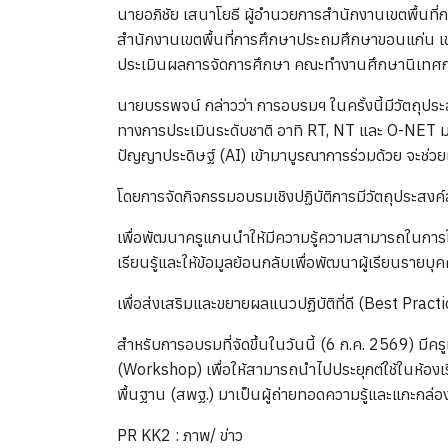
นายอภิชัย เสนาโยธี ผู้อำนวยการสำนักงานเขตพื้น
สำนักงานเขตพื้นที่การศึกษาประถมศึกษาขอนแก่น เข
ประเมินผลการจัดการศึกษา คณะทำงานศึกษานิเทศก์ ท
นายบรรพจน์ กล่าวว่า การอบรมฯ ในครั้งนี้มีวัตถุประ
ทางการประเมินระดับชาติ อาทิ RT, NT และ O-NET มาใ
ปัญญาประดิษฐ์ (AI) เข้ามาบูรณาการร่วมด้วย จะช่วย
โดยการจัดกิจกรรมอบรมเชิงปฏิบัติการมีวัตถุประสงค์
เพื่อพัฒนาครูแกนนำให้มีความรู้ความสามารถในกา
เรียนรู้และให้ข้อมูลย้อนกลับเพื่อพัฒนาผู้เรียนรายบ
เพื่อส่งเสริมและขยายผลแนวปฏิบัติที่ดี (Best Pr
สำหรับการอบรมที่จัดขึ้นในวันนี้ (6 ก.ค. 2569) มี
(Workshop) เพื่อให้สามารถนำไปประยุกต์ใช้ในห้องเ
พื้นฐาน (สพฐ.) มาเป็นผู้ถ่ายทอดความรู้และแกะกล่อง
PR KK2 : ภาพ/ ข่าว