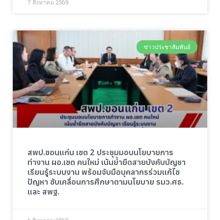
7 สิงหาคม 2569
ข่าวประชาสัมพันธ์
สพป.ขอนแก่น เขต 2 ประชุมมอบนโยบายการ
ทำงาน ผอ.เขต คนใหม่ เน้นย้ำยึดสายบังคับบัญชา
เรียนรู้ระบบงาน พร้อมจับมือบุคลากรร่วมแก้ไข
ปัญหา ขับเคลื่อนการศึกษาตามนโยบาย รมว.ศธ.
และ สพฐ.