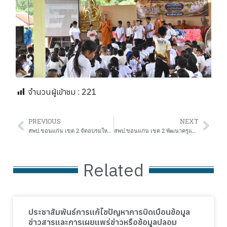
จำนวนผู้เข้าชม :
221
PREVIOUS
NEXT
สพป.ขอนแก่น เขต 2 จัดอบรมใหญ่! ติวเข้มครูผู้ช่วย เสริมสมรรถนะเทคโนโลยี – ภาษา สู่ครูมืออาชีพ
สพป.ขอนแก่น เขต 2 พัฒนาครูแกนนำ ดึงเทคโนโลยี AI วิเคราะห์ข้อมูลประเมินผล RT/NT/O-NET ยกระดับศักยภาพผู้เรียนรายบุคคล
Related
ประชาสัมพันธ์การแก้ไขปัญหาการบิดเบือนข้อมูล
ข่าวสารและการเผยแพร่ข่าวหรือข้อมูลปลอม