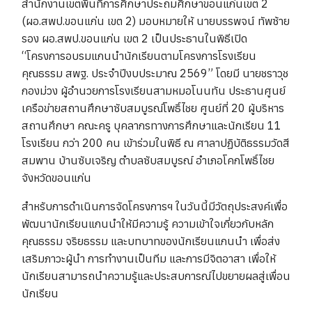
สำนักงานเขตพื้นที่การศึกษาประถมศึกษาขอนแก่นเขต 2
(ผอ.สพป.ขอนแก่น เขต 2) มอบหมายให้ นายบรรพจน์ ทัพซ้าย
รอง ผอ.สพป.ขอนแก่น เขต 2 เป็นประธานในพิธีเปิด
“โครงการอบรมแกนนำนักเรียนตามโครงการโรงเรียน
คุณธรรม สพฐ. ประจำปีงบประมาณ 2569” โดยมี นายชราวุช
กองม่วง ผู้อำนวยการโรงเรียนสามหมอโนนทัน ประธานศูนย์
เครือข่ายสถานศึกษาซับสมบูรณ์โพธิ์ไชย ศูนย์ที่ 20 ผู้บริหาร
สถานศึกษา คณะครู บุคลากรทางการศึกษาและนักเรียน 11
โรงเรียน กว่า 200 คน เข้าร่วมในพิธี ณ ศาลาปฏิบัติธรรมวัดสี
สมพาน บ้านซับเจริญ ตำบลซับสมบูรณ์ อำเภอโคกโพธิ์ไชย
จังหวัดขอนแก่น
สำหรับการดำเนินการจัดโครงการฯ ในวันนี้มีวัตถุประสงค์เพื่อ
พัฒนานักเรียนแกนนำให้มีความรู้ ความเข้าใจเกี่ยวกับหลัก
คุณธรรม จริยธรรม และบทบาทของนักเรียนแกนนำ เพื่อส่ง
เสริมภาวะผู้นำ การทำงานเป็นทีม และการมีจิตอาสา เพื่อให้
นักเรียนสามารถนำความรู้และประสบการณ์ไปขยายผลสู่เพื่อน
นักเรียน