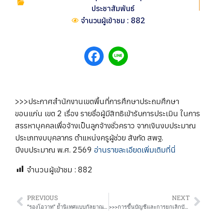
ประชาสัมพันธ์
จำนวนผู้เข้าชม : 882
>>>ประกาศสำนักงานเขตพื้นที่การศึกษาประถมศึกษา
ขอนแก่น เขต 2 เรื่อง รายชื่อผู้มีสิทธิเข้ารับการประเมิน ในการ
สรรหาบุคคลเพื่อจ้างเป็นลูกจ้างชั่วคราว จากเงินงบประมาณ
ประเภทงบบุคลากร ตำแหน่งครูผู้ช่วย สังกัด สพฐ.
ปีงบประมาณ พ.ศ. 2569
อ่านรายละเอียดเพิ่มเติมที่นี่
จำนวนผู้เข้าชม :
882
PREVIOUS
NEXT
“รองโอวาท” ย้ำนิเทศแบบกัลยาณมิตร! บูรณาการ “คน-งาน-สถานที่” หนุนโรงเรียนเครือข่ายนางาม พร้อมเปิดเทอม 1/2569
>>>การขึ้นบัญชีและการยกเลิกบัญชีผู้ผ่านการสรรหาเพื่อจ้างเป็นลูกจ้างชั่วคราว จากเงินงบประมาณประเภทงบบุคลากร ตำแหน่งครูผู้ช่วย สังกัด สพฐ. ปีงบประมาณ พ.ศ. 2569