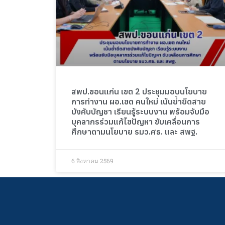
สพป.ขอนแก่น เขต 2 ประชุมมอบนโยบาย
การทำงาน ผอ.เขต คนใหม่ เน้นย้ำยึดสาย
บังคับบัญชา เรียนรู้ระบบงาน พร้อมจับมือ
บุคลากรร่วมแก้ไขปัญหา ขับเคลื่อนการ
ศึกษาตามนโยบาย รมว.ศธ. และ สพฐ.
6 สิงหาคม 2569