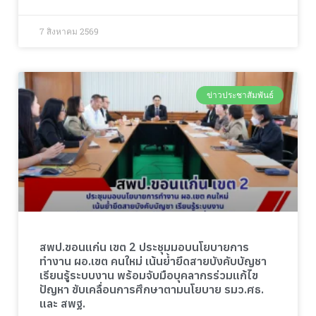
7 สิงหาคม 2569
ข่าวประชาสัมพันธ์
สพป.ขอนแก่น เขต 2 ประชุมมอบนโยบายการ
ทำงาน ผอ.เขต คนใหม่ เน้นย้ำยึดสายบังคับบัญชา
เรียนรู้ระบบงาน พร้อมจับมือบุคลากรร่วมแก้ไข
ปัญหา ขับเคลื่อนการศึกษาตามนโยบาย รมว.ศธ.
และ สพฐ.