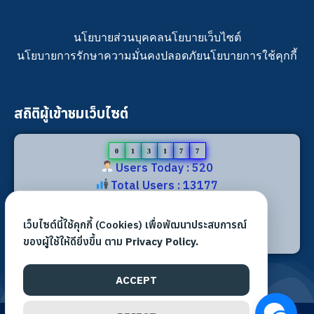
นโยบายส่วนบุคคล
นโยบายเว็บไซต์
นโยบายการรักษาความมั่นคงปลอดภัย
นโยบายการใช้คุกกี้
สถิติผู้เข้าชมเว็บไซต์
0
1
3
1
7
7
Users Today : 520
Total Users : 13177
Views Today : 1128
Total views : 30903
เว็บไซต์นี้ใช้คุกกี้ (Cookies) เพื่อพัฒนาประสบการณ์
Who's Online : 0
ของผู้ใช้ให้ดียิ่งขึ้น ตาม
Privacy Policy.
ACCEPT