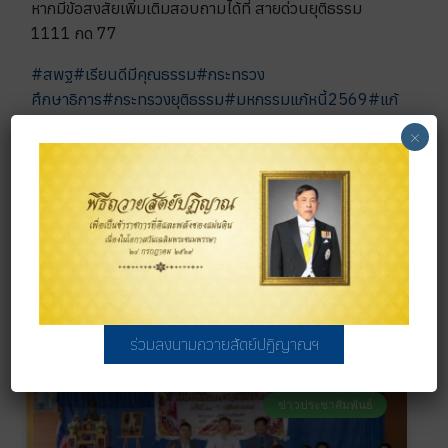
หากมีข้อสงสัยเพิ่มเติมสอบถามได้ที่ สายด่วนยุติธรรม
1111 กด 77
#สพฐ
#เรียนดีมีคุณธรรม
#กระทรวง
ศึกษาธิการ
#กระทรวงยุติธรรม
#มหกรรมแก้หนี้2569
#แก้
หนี้ครู
×
จำนวนผู้เข้าชม :
344
PREVIOUS
NEXT
ประชาสัมพันธ์กิจกรรมการประกวดเชิงสร้างสรรค์ด้านการบริหารจัดการพื้นที่ชุ่มน้ำ ของโรงเรียน
ขอเชิญเข้าร่วมกิจกรรมฝึกอบรมปฏิบัติการแนวทางการดำเนินงานสนองพระราชดำริ โครงการ อพ.สธ.
Related
ร่วมลงนามถวายสัตย์ปฏิญาณฯ
ข่าวประชาสัมพันธ์