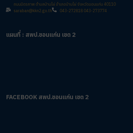
ถนนมิตรภาพ ตำบลบ้านไผ่ อำเภอบ้านไผ่ จังหวัดขอนแก่น 40110
saraban@kkn2.go.th
043-272818 043-273774
แผนที่ : สพป.ขอนแก่น เขต 2
FACEBOOK สพป.ขอนแก่น เขต 2