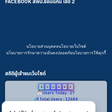
FACEBOOK สพป.ขอนแก่น เขต 2
นโยบายส่วนบุคคล
นโยบายเว็บไซต์
นโยบายการรักษาความมั่นคงปลอดภัย
นโยบายการใช้คุกกี้
สถิติผู้เข้าชมเว็บไซต์
0
1
2
6
8
4
Users Today : 27
Total Users : 12684
Views Today : 49
Total views : 29824