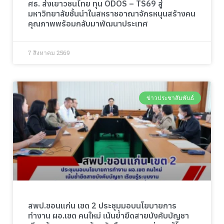
ศธ. ส่งเยาวชนไทย ทุน ODOS – TS69 สู่
มหาวิทยาลัยชั้นนำในสหราชอาณาจักรหนุนสร้างคน
คุณภาพพร้อมกลับมาพัฒนาประเทศ
7 สิงหาคม 2569
ข่าวประชาสัมพันธ์
สพป.ขอนแก่น เขต 2 ประชุมมอบนโยบายการ
ทำงาน ผอ.เขต คนใหม่ เน้นย้ำยึดสายบังคับบัญชา