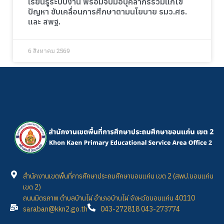
เรียนรู้ระบบงาน พร้อมจับมือบุคลากรร่วมแก้ไข
ปัญหา ขับเคลื่อนการศึกษาตามนโยบาย รมว.ศธ.
และ สพฐ.
6 สิงหาคม 2569
สำนักงานเขตพื้นที่การศึกษาประถมศึกษาขอนแก่น เขต 2 (สพป.ขอนแก่น
เขต 2)
ถนนมิตรภาพ ตำบลบ้านไผ่ อำเภอบ้านไผ่ จังหวัดขอนแก่น 40110
saraban@kkn2.go.th
043-272818 043-273774