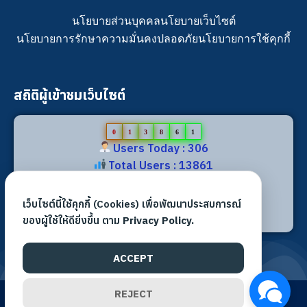
นโยบายส่วนบุคคล
นโยบายเว็บไซต์
นโยบายการรักษาความมั่นคงปลอดภัย
นโยบายการใช้คุกกี้
สถิติผู้เข้าชมเว็บไซต์
0
1
3
8
6
1
Users Today : 306
Total Users : 13861
Views Today : 501
Total views : 32012
เว็บไซต์นี้ใช้คุกกี้ (Cookies) เพื่อพัฒนาประสบการณ์
Who's Online : 3
ของผู้ใช้ให้ดียิ่งขึ้น ตาม
Privacy Policy.
ACCEPT
REJECT
©2026 All rights reserved. | สำนักงานเขตพื้นที่การศึกษา