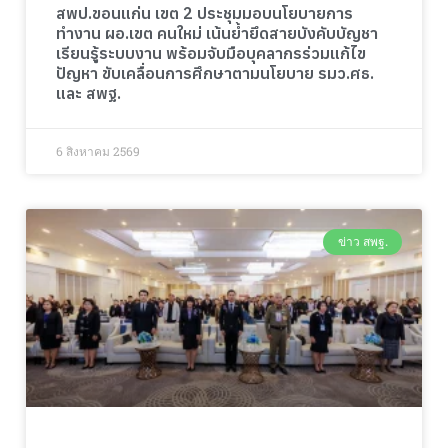
สพป.ขอนแก่น เขต 2 ประชุมมอบนโยบายการ
ทำงาน ผอ.เขต คนใหม่ เน้นย้ำยึดสายบังคับบัญชา
เรียนรู้ระบบงาน พร้อมจับมือบุคลากรร่วมแก้ไข
ปัญหา ขับเคลื่อนการศึกษาตามนโยบาย รมว.ศธ.
และ สพฐ.
6 สิงหาคม 2569
ข่าว สพฐ.