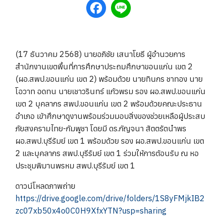
(17 ธันวาคม 2568) นายอภิชัย เสนาโยธี ผู้อำนวยการ
สำนักงานเขตพื้นที่การศึกษาประถมศึกษาขอนแก่น เขต 2
(ผอ.สพป.ขอนแก่น เขต 2) พร้อมด้วย นายทินกร ชาทอง นาย
โอวาท อดทน นายเชาวรินทร์ แก้วพรม รอง ผอ.สพป.ขอนแก่น
เขต 2 บุคลากร สพป.ขอนแก่น เขต 2 พร้อมด้วยคณะประธาน
อำเภอ เข้าศึกษาดูงานพร้อมร่วมมอบสิ่งของช่วยเหลือผู้ประสบ
ภัยสงครามไทย-กัมพูชา โดยมี ดร.กัญจนา สัตตรัตนำพร
ผอ.สพป.บุรีรัมย์ เขต 1 พร้อมด้วย รอง ผอ.สพป.ขอนแก่น เขต
2 และบุคลากร สพป.บุรีรัมย์ เขต 1 ร่วมให้การต้อนรับ ณ หอ
ประชุมพิมานพรหม สพป.บุรีรัมย์ เขต 1
ดาวน์โหลดภาพถ่าย
https://drive.google.com/drive/folders/1S8yFMjkIB2
zc07xb50x4o0C0H9XfxYTN?usp=sharing