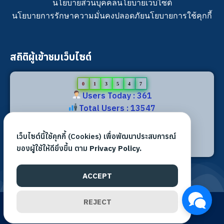
นโยบายส่วนบุคคล
นโยบายเว็บไซต์
นโยบายการรักษาความมั่นคงปลอดภัย
นโยบายการใช้คุกกี้
สถิติผู้เข้าชมเว็บไซต์
0
1
3
5
4
7
Users Today : 361
Total Users : 13547
Views Today : 578
Total views : 31499
เว็บไซต์นี้ใช้คุกกี้ (Cookies) เพื่อพัฒนาประสบการณ์
Who's Online : 1
ของผู้ใช้ให้ดียิ่งขึ้น ตาม
Privacy Policy.
ACCEPT
REJECT
©2026 All rights reserved. | สำนักงานเขตพื้นที่การศึกษา
ประถมศึกษาขอนแก่น เขต 2