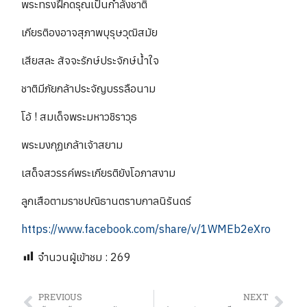
พระทรงฝึกดรุณเป็นกำลังชาติ
เกียรติองอาจสุภาพบุรุษวุฒิสมัย
เสียสละ สัจจะรักษ์ประจักษ์น้ำใจ
ชาติมีภัยกล้าประจัญบรรลือนาม
โอ้ ! สมเด็จพระมหาวชิราวุธ
พระมงกุฏเกล้าเจ้าสยาม
เสด็จสวรรค์พระเกียรติยังโอภาสงาม
ลูกเสือตามราชปณิธานตราบกาลนิรันดร์
https://www.facebook.com/share/v/1WMEb2eXro
จำนวนผู้เข้าชม :
269
PREVIOUS
NEXT