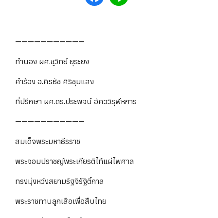
———————————
ทำนอง ผศ.ชูวิทย์ ยุระยง
คำร้อง อ.ศิรธัช ศิริชุมแสง
ที่ปรึกษา ผศ.ดร.ประพจน์ อัศววิรุฬหการ
———————————
สมเด็จพระมหาธีรราช
พระจอมปราชญ์พระเกียรติไท้แผ่ไพศาล
ทรงมุ่งหวังสยามรัฐจิรัฐิติ์กาล
พระราชทานลูกเสือเพื่อสืบไทย