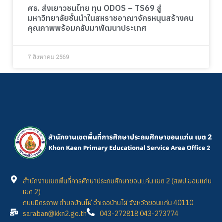
ศธ. ส่งเยาวชนไทย ทุน ODOS – TS69 สู่
มหาวิทยาลัยชั้นนำในสหราชอาณาจักรหนุนสร้างคน
คุณภาพพร้อมกลับมาพัฒนาประเทศ
7 สิงหาคม 2569
สำนักงานเขตพื้นที่การศึกษาประถมศึกษาขอนแก่น เขต 2 (สพป.ขอนแก่น
เขต 2)
ถนนมิตรภาพ ตำบลบ้านไผ่ อำเภอบ้านไผ่ จังหวัดขอนแก่น 40110
saraban@kkn2.go.th
043-272818 043-273774