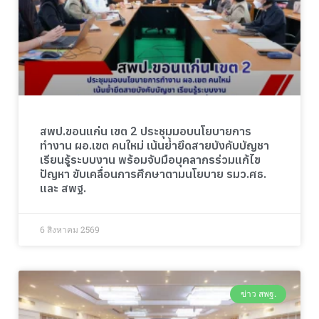
สพป.ขอนแก่น เขต 2 ประชุมมอบนโยบายการ
ทำงาน ผอ.เขต คนใหม่ เน้นย้ำยึดสายบังคับบัญชา
เรียนรู้ระบบงาน พร้อมจับมือบุคลากรร่วมแก้ไข
ปัญหา ขับเคลื่อนการศึกษาตามนโยบาย รมว.ศธ.
และ สพฐ.
6 สิงหาคม 2569
ข่าว สพฐ.