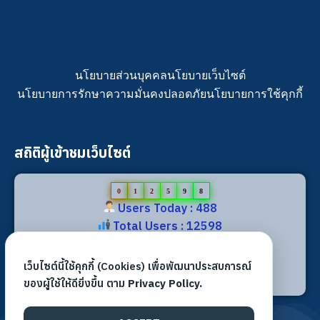
นโยบายส่วนบุคคล
นโยบายเว็บไซต์
นโยบายการรักษาความมั่นคงปลอดภัย
นโยบายการใช้คุกกี้
สถิติผู้เข้าชมเว็บไซต์
0
1
2
5
9
8
Users Today : 488
Total Users : 12598
Views Today : 1215
Total views : 29655
เว็บไซต์นี้ใช้คุกกี้ (Cookies) เพื่อพัฒนาประสบการณ์
Who's Online : 1
ของผู้ใช้ให้ดียิ่งขึ้น ตาม
Privacy Policy.