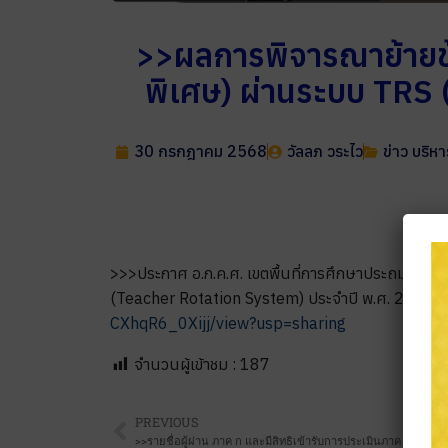
>>ผลการพิจารณาย้ายข้
พิเศษ) ผ่านระบบ TRS (
30 กรกฎาคม 2568
วัลลภ วระไว
ข่าว บริห
>>>ประกาศ อ.ก.ค.ศ. เขตพื้นที่การศึกษาประถมศึกษา
(Teacher Rotation System) ประจำปี พ.ศ. 2568 ครั้งท
CXhqR6_0Xijj/view?usp=sharing
จำนวนผู้เข้าชม :
187
PREVIOUS