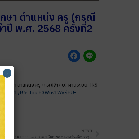
ษา ตำแหน่ง ครู (กรณี
ี พ.ศ. 2568 ครั้งที่2
×
ารศึกษา ตำแหน่ง ครู (กรณีพิเศษ) ผ่านระบบ TRS
om/file/d/1yB5CtmqE3Wus1Wv-iEU-
NEXT
>>แก้ไขประกาศ รายชื่อผู้มีสิทธิและไม่มีสิทธิเข้าสอบข้อเขียน ภาค ก และ ภาค ข ในการสอบแข่งขันเพื่อบรรจุและแต่งตั้งบุคคลเข้ารับราชการเป็นข้าราชการครูและบุคลากรทางการศึกษา ตำแหน่งครูผู้ช่วย ฯ