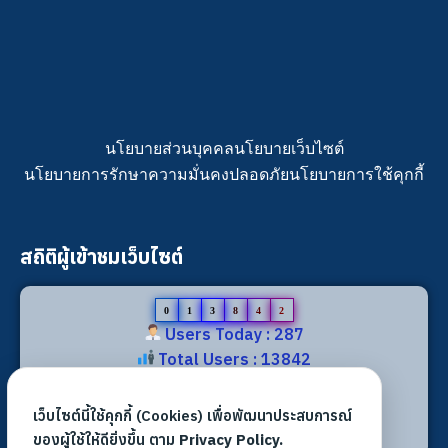
นโยบายส่วนบุคคล
นโยบายเว็บไซต์
นโยบายการรักษาความมั่นคงปลอดภัย
นโยบายการใช้คุกกี้
สถิติผู้เข้าชมเว็บไซต์
0
1
3
8
4
2
Users Today : 287
Total Users : 13842
Views Today : 469
Total views : 31980
เว็บไซต์นี้ใช้คุกกี้ (Cookies) เพื่อพัฒนาประสบการณ์
Who's Online : 2
ของผู้ใช้ให้ดียิ่งขึ้น ตาม
Privacy Policy.