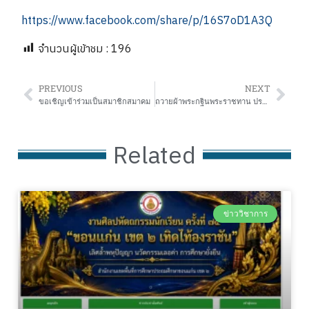
https://www.facebook.com/share/p/16S7oD1A3Q
จำนวนผู้เข้าชม :
196
PREVIOUS
NEXT
ขอเชิญเข้าร่วมเป็นสมาชิกสมาคม
ถวายผ้าพระกฐินพระราชทาน ประจำปีพุทธศักราช 2568 ของสำนักงานคณะกรรมการ สกสค. ณ วัดธรรมามูล ต.ธรรมามูล อ.เมืองชัยนาท จ.ชัยนาท
Related
ข่าววิชาการ