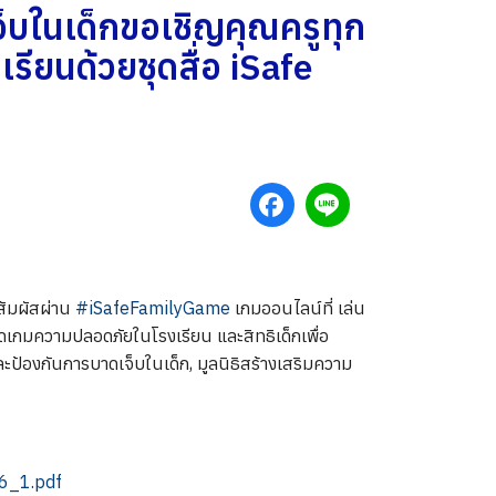
จ็บในเด็กขอเชิญคุณครูทุก
ียนด้วยชุดสื่อ iSafe
สัมผัสผ่าน
#iSafeFamilyGame
เกมออนไลน์ที่ เล่น
ร์ดเกมความปลอดภัยในโรงเรียน และสิทธิเด็กเพื่อ
ละป้องกันการบาดเจ็บในเด็ก, มูลนิธิสร้างเสริมความ
6_1.pdf