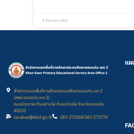
8 สิงหาคม 2569
แผน
สำนักงานเขตพื้นที่การศึกษาประถมศึกษาขอนแก่น เขต 2
(สพป.ขอนแก่น เขต 2)
ถนนมิตรภาพ ตำบลบ้านไผ่ อำเภอบ้านไผ่ จังหวัดขอนแก่น
40110
saraban@kkn2.go.th
043-272818 043-273774
FA