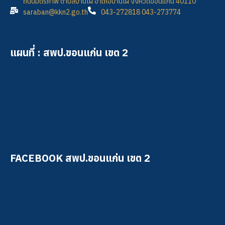
ถนนมิตรภาพ ตำบลบ้านไผ่ อำเภอบ้านไผ่ จังหวัดขอนแก่น 40110
saraban@kkn2.go.th
043-272818 043-273774
แผนที่ : สพป.ขอนแก่น เขต 2
FACEBOOK สพป.ขอนแก่น เขต 2