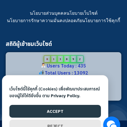
นโยบายส่วนบุคคล
นโยบายเว็บไซต์
นโยบายการรักษาความมั่นคงปลอดภัย
นโยบายการใช้คุกกี้
สถิติผู้เข้าชมเว็บไซต์
0
1
3
0
9
2
Users Today : 435
Total Users : 13092
Views Today : 930
Total views : 30705
เว็บไซต์นี้ใช้คุกกี้ (Cookies) เพื่อพัฒนาประสบการณ์
Who's Online : 4
ของผู้ใช้ให้ดียิ่งขึ้น ตาม
Privacy Policy.
ACCEPT
REJECT
©2026 All rights reserved. | สำนักงานเขตพื้นที่การศึกษา