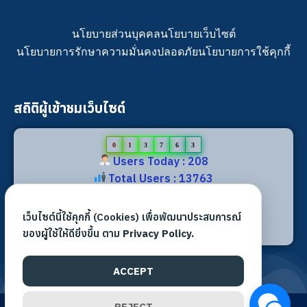
นโยบายส่วนบุคคล
นโยบายเว็บไซต์
นโยบายการรักษาความมั่นคงปลอดภัย
นโยบายการใช้คุกกี้
สถิติผู้เข้าชมเว็บไซต์
0
1
3
7
6
3
Users Today : 208
Total Users : 13763
Views Today : 317
Total views : 31828
เว็บไซต์นี้ใช้คุกกี้ (Cookies) เพื่อพัฒนาประสบการณ์
Who's Online : 1
ของผู้ใช้ให้ดียิ่งขึ้น ตาม
Privacy Policy.
ACCEPT
REJECT