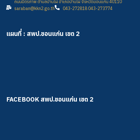
ถนนมิตรภาพ ตำบลบ้านไผ่ อำเภอบ้านไผ่ จังหวัดขอนแก่น 40110
saraban@kkn2.go.th
043-272818 043-273774
แผนที่ : สพป.ขอนแก่น เขต 2
FACEBOOK สพป.ขอนแก่น เขต 2