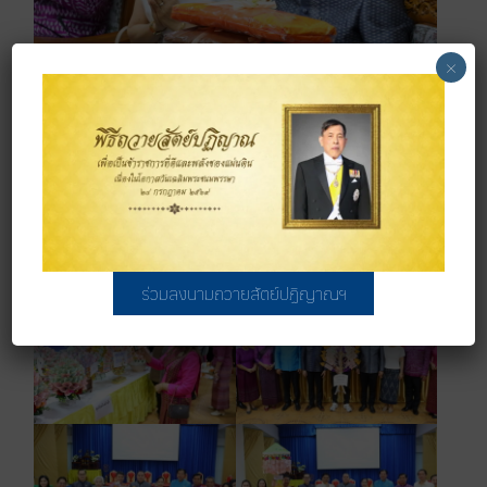
×
ร่วมลงนามถวายสัตย์ปฏิญาณฯ