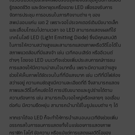
รู้ตลอดชีวิต และจัดหาชุดเครื่องฉาย LED เพื่อรองรับการ
จัดการประชุม การอบรมในภารกิจงานต่าง ๆ ของ
สพป.ขอนแก่น เขต 2 เพราะจอโปรเจคเตอร์เดิมมีขนาดเล็ก
และเสื่อมโทรมไปตามเวลา จอ LED สามารถแสดงผลที่ใช้
เทคโนโลยี LED (Light Emitting Diode) ซึ่งมีคุณสมบัติ
ในการให้ความสว่างสูงและสามารถแสดงภาพหรือวีดีโอได้ใน
สภาพแวดล้อมที่มีแสงจ้า เช่น เวทีคอนเสิร์ต หรืออีเวนต์
ต่างๆ โดยจอ LED บนเวทีจะช่วยเพิ่มประสบการณ์การชม
การแสดงให้มีความน่าสนใจมากขึ้น เพราะมีความสว่างสูง
ช่วยให้เห็นภาพได้ชัดเจนในที่ที่มีแสงมาก เช่น เวทีที่มีไฟส่อง
สว่างอยู่ ความคมชัดสูงมีความละเอียดที่ดี จึงสามารถแสดง
ภาพและวีดีโอที่คมชัดได้ การปรับขนาดและรูปร่างได้ตาม
ความต้องการ เช่น สามารถเป็นจอใหญ่หรือหลายๆ จอเชื่อม
ต่อกัน มีความยืดหยุ่น สามารถนำมาใช้ในรูปแบบต่าง ๆ ได้
หากเราได้จอ LED ก็จะทำให้การนำเสนอบนเวทียังช่วยเพิ่ม
อรรถรสในการชมการแสดงทั้งในแง่ของการแสดงภาพ
กราฟิก โลโก้ ข้อความ หรือแม้แต่การแสดงผลวีดีโอของ