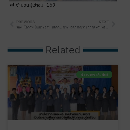
จำนวนผู้เข้าชม :
169
PREVIOUS
NEXT
รองฯ โอวาทเป็นประธานเปิดการแข่งขันกีฬานักเรียน อำเภอโคกโพธิ์ไชย 2568 เพื่อคัดเลือกตัวแทนเข้าร่วมชิงชัยในกีฬานักเรียนเขตในปี 2568
ประมวลภาพบรรยากาศ งานทอดผ้าป่าสามัคคี จัดหาทุนเพื่อปรับปรุงห้องประชุมศูนย์การเรียนรู้ตลอดชีวิต และจัดหาชุดเครื่องฉาย LED สพป.ขอนแก่น เขต 2 เมื่อวันที่ 7 กุมภาพันธ์ 2568 ยอดทำบุญ 554,847.99 บาท
Related
ข่าวประชาสัมพันธ์