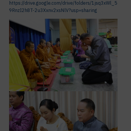
https://drive.google.com/drive/folders/1jsq3xWl_5
9RnzI2h8T-2u3Xxnv2xsNlV?usp=sharing