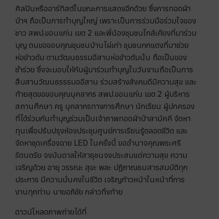
ศิลปินหรืออาร์ทิสต์ในขณะการแสดงอีกด้วย ซึ่งการทอดผ้า
ป่าฯ ถือเป็นการทำบุญใหญ่ เพราะเป็นการร่วมมือร่วมใจของ
ชาว สพป.ขอนแก่น เขต 2 และพี่น้องชุมชนใกล้เคียงที่มาร่วม
บุญ ตนขอขอบคุณชุมชนบ้านไผ่เก่า ชุมชนกกแดงที่มาช่วย
ห่อข้าวต้ม ตามวัฒนธรรมอีสานห่อข้าวต้มนั้น ถือเป็นของ
ชำร่วย ซึ่งจะมอบให้กับผู้มาร่วมทำบุญในวันงานถือเป็นการ
สืบสานวัฒนธรรรมออีสาน ร่วมสร้างสังคมดีมีความสุข และ
ท้ายสุดขอขอบคุณบุคลากร สพป.ขอนแก่น เขต 2 ผู้บริหาร
สถานศึกษา ครู บุคลากรทางการศึกษา นักเรียน ผู้ปกครอง
ที่ได้ร่วมกันทำบุญร่วมเป็นเจ้าภาพทอดผ้าป่าสามัคคี จัดหา
ทุนเพื่อปรับปรุงห้องประชุมศูนย์การเรียนรู้ตลอดชีวิต และ
จัดหาชุดเครื่องฉาย LED ในครั้งนี้ ขออำนาจคุณพระศรี
รัตนตรัย จงบันดาลให้สาธุชนจงประสบแต่ความสุข ความ
เจริญด้วย อายุ วรรณะ สุขะ พละ ปฏิภาณธนสารสมบัติทุก
ประการ มีความมั่นคงในชีวิต เจริญก้าวหน้าในหน้าที่การ
งานทุกท่าน นายอภิชัย กล่าวทิ้งท้าย
ดาวน์โหลดภาพถ่ายได้ที่