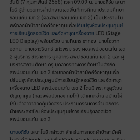
วันนี้ (7 กุมภาพันธ์ 2568) เวลา 09.09 น. นายอภิชัย เสนา
โยธี ผู้อำนวยการสำนักงานเขตพื้นที่การศึกษาประถมศึกษา
ขอนแก่น เขต 2 (ผอ.สพป.ขอนแก่น เขต 2) เป็นประธานใน
พิธีทอดผ้าป่าสามัคคีจัดหาทุนเพื่อ
ปรับปรุงห้องประชุมศูนย์
การเรียนรู้ตลอดชีวิต และจัดหาชุดเครื่องฉาย
LED (Stage
LED Display) พร้อมด้วย นายทินกร ชาทอง นายโอวาท
อดทน นายเชาวรินทร์ แก้วพรม รอง ผอ.สพป.ขอนแก่น เขต
2 ผู้บริหาร ข้าราชการ บุคลากร สพป.ขอนแก่น เขต 2 และ ผู้
บริหารสถานศึกษา ครู บุคลากรทางการศึกษาในสังกัด
สพป.ขอนแก่น เขต 2 ร่วมทอดผ้าป่าสามัคคีจัดหาทุนเพื่อ
ปรับปรุงห้องประชุมศูนย์การเรียนรู้ตลอดชีวิต และจัดหาชุด
เครื่องฉาย LED สพป.ขอนแก่น เขต 2 โดยมี พระครูสุวัฒน
ปัญญาคุณ (หลวงพ่อบัวทอง ทมโก) เจ้าคณะอำเภอบ้านไผ่
(ธ) เจ้าอาวาสวัดคุ้มจัดสรร ประธานกรรมการอำนวยการ
ฝ่ายพระสงฆ์ ณ ห้องประชุมศูนย์การเรียนรู้ตลอดชีวิต
สพป.ขอนแก่น เขต 2
นายอภิชัย
เสนาโยธี กล่าวว่า สำหรับการทอดผ้าป่าสามัคคี
ในวันนี้มีวัตถุประสงค์เพื่อปรับปรุงห้องประชุมศูนย์การเรียน