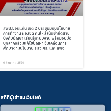
สพป.ขอนแก่น เขต 2 ประชุมมอบนโยบาย
การทำงาน ผอ.เขต คนใหม่ เน้นย้ำยึดสาย
บังคับบัญชา เรียนรู้ระบบงาน พร้อมจับมือ
บุคลากรร่วมแก้ไขปัญหา ขับเคลื่อนการ
ศึกษาตามนโยบาย รมว.ศธ. และ สพฐ.
6 สิงหาคม 2569
สถิติผู้เข้าชมเว็บไซต์
0
1
3
0
1
0