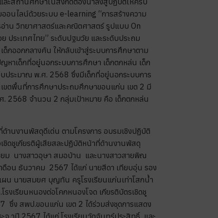
และสถานศึกษาในสังกัดต้องนำลงสู่ปฏิบัติให้ครบ
อบรมออนไลน์ด้วยระบบ e-learning “การสร้างความ
ารอ่าน วิทยาศาสตร์และคณิตศาสตร์ รูปแบบ On
น้อย ประเทศไทย” ระดับปฐมวัย และระดับประถม
 เด็กออกกลางคัน ให้กลับเข้าสู่ระบบการศึกษาตาม
าเด็กที่อยู่นอกระบบการศึกษา เด็กตกหล่น เด็ก
ประมาณ พ.ศ. 2568 ซึ่งมีเด็กที่อยู่นอกระบบการ
ขตพื้นที่การศึกษาประถมศึกษาขอนแก่น เขต 2 มี
. 2568 จำนวน 2 กลุ่มเป้าหมาย คือ เด็กตกหล่น
ที่ด้านงานพัสดุดีเด่น ตามโครงการ อบรมเชิงปฏิบัติ
ชูเกียรติผู้เสียสละปฏิบัติหน้าที่ด้านงานพัสดุ
ดุดีเยี่ยม นางสาวอุษา สมอบ้าน และนางสาวสายพิณ
ำดือน ธันวาคม 2567 ได้แก่ นายสีดา เทียบอุ่น รอง
ผน นายสมยศ บุญทัน ครูโรงเรียนแก่นเท่าโสกน้ำ
อ.โรงเรียนหนองต่อโคกหนองโจด เกียรติบัตรเชิดชู
 ซึ่ง สพป.ขอนแก่น เขต 2 ได้ร่วมส่งชุดการแสดง
ปี 2567 ได้แก่ โรงเรียนวัดจันทร์ประสิทธิ์ และ