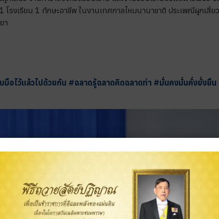
1 โรงเรียน 1 ทักษะอาชีพ ในงานเทศกาลไหมนานาชาติ ประเพณีผูกเสี่
ทยา
ับมือไว้แล้วไปด้วยกัน
#
ฉลาดรู้ฉลาดคิดฉลาดทำ
#
มั่นคงมั่นคั่งยั่งยืน