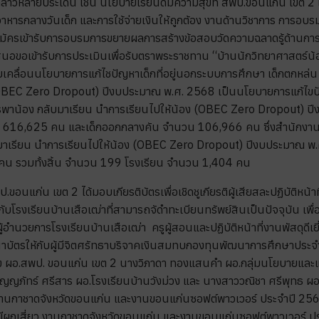
ล่าวหลายประเด็น เช่น นโยบายเรียนดีมีความสุขที่ สพป.ขอนแก่น เขต 2 
์ อาหารกลางวันเด็ก และการใช้จ่ายเงินให้ถูกต้อง งานด้านวิชาการ การ
รสมัครเข้ารับการอบรมการขยายผลการสร้างข้อสอบวัดความฉลาดรู้ด้านก
อเสนอขอเข้ารับการประเมินเพื่อรับตราพระราชทาน “บ้านนักวิทยาศาสตร์
บเคลื่อนนโยบายการแก้ไชปัญหาเด็กที่อยู่นอกระบบการศึกษา เด็กตกหล่น
OBEC Zero Dropout) ปีงบประมาณ พ.ศ. 2568 เป็นนโยบายการแก้ไขปัญห
รพาน้อง กลับมาเรียน นำการเรียนไปให้น้อง (OBEC Zero Dropout) ปีงบ
วน 616,625 คน และเด็กออกกลางคัน จำนวน 106,966 คน ซึ่งสำนักงานเ
มาเรียน นำการเรียนไปให้น้อง (OBEC Zero Dropout) ปีงบประมาณ พ.ศ
น รวมทั้งสิ้น จำนวน 199 โรงเรียน จำนวน 1,404 คน
อนแก่น เขต 2 ได้มอบเกียรติบัตรเพื่อเชิดชูเกียรติผู้เสียสละปฏิบัติหน้า
รงเรียนบ้านเสือเฒ่าที่สามารถจัดำทะเบียนทรัพย์สินเป็นปัจจุบัน เพื่อเชิด
ู ผู้อำนวยการโรงเรียนบ้านเสือเฒ่า ครูผู้สอนและปฏิบัติหน้าที่งานพัส
ทนาบัตรให้กับผู้มีจิตศรัทธาบริจาคเงินสมทบกองทุนพัฒนาการศึกษาประจ
ง ผอ.สพป. ขอนแก่น เขต 2 นางวิภาดา ทองแสนคำ ผอ.กลุ่มนโยบายและแ
งกัญญภัทร์ ศรีสาร ผอ.โรงเรียนบ้านวังม่วง และ นางสาววณิชา ศรีพุทธ ผ
งานกาชาดจังหวัดขอนแก่น และงานขอนแก่นซอฟต์พาวเวอร์ ประจำปี 2567
เสี่ยว งานกาชาดจังหวัดขอนแก่น และงานขอนแก่นซอฟต์พาวเวอร์ ประจ า