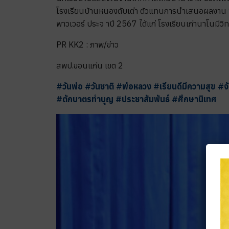
โรงเรียนบ้านหนองตับเต่า ตัวแทนการนำเสนอผลงาน 
พาวเวอร์ ประจ าปี 2567 ได้แก่ โรงเรียนเก่านาโนมีวิ
PR KK2 : ภาพ/ข่าว
สพป.ขอนแก่น เขต 2
#
วันพ่อ
#
วันชาติ
#
พ่อหลวง
#
เรียนดีมีความสุข
#
จ
#
ตักบาตรทำบุญ
#
ประชาสัมพันธ์
#
ศึกษานิเทศ