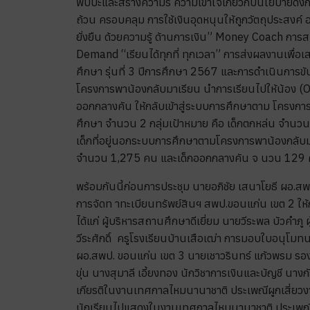
พบปะและสร้างความร็ ความเข้าใจเกี่ยวกับนโยบายดังก
ถ้วน ครอบคลุม การใช้เงินอุดหนุนให้ถูกวัตถุประสงค
ยั่งยืน ด้วยความรู้ ด้านการเงิน” Money Coach กา
Demand “เรียนได้ทุกที่ ทุกเวลา” การส่งผลงานเพื่
ศึกษา รุ่นที่ 3 ปีการศึกษา 2567 และการดำเนินการขั
โครงการพาน้องกลับมาเรียน นำการเรียนไปให้น้อง (
ออกกลางคัน ให้กลับเข้าสู่ระบบการศึกษาตาม โครงกา
ศึกษา จำนวน 2 กลุ่มเป้าหมาย คือ เด็กตกหล่น จำน
เด็กที่อยู่นอกระบบการศึกษาตามโครงการพาน้องกลับ
จำนวน 1,275 คน และเด็กออกกลางคัน จ นวน 129 ค
พร้อมกันนี้ก่อนการประชุม นายอภิชัย เสนาโยธี ผอ.สพป.ข
การจัดท าทะเบียนทรัพย์สินฯ สพป.ขอนแก่น เขต 2 ให้กับโ
ได้แก่ ผู้บริหารสถานศึกษาดีเยี่ยม นายวีระพล บัวคำภ
วีระศักดิ์ ครูโรงเรียนบ้านเสือเฒ่า การมอบใบอนุโม
ผอ.สพป. ขอนแก่น เขต 3 นายเชาวรินทร์ แก้วพรม รอ
ขุ่น นางสุมาลี เอี้ยงทอง นักวิชาการเงินและบัญชี นา
เกียรติในงานเทศกาลไหมนานาชาติ ประเพณีผูกเสี่ยว
นักเรียนไปแสดงในงานเทศกาลไหมนานาชาติ ประเพณีผูก