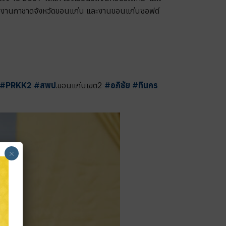
ยวงานกาชาดจังหวัดขอนแก่น และงานขอนแก่นซอฟต์
#PRKK2
#
สพป
.ขอนแก่นเขต2
#
อภิชัย
#
ทินกร
×