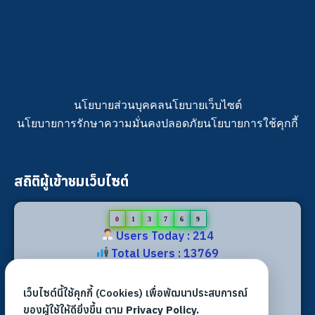
นโยบายส่วนบุคคล
นโยบายเว็บไซต์
นโยบายการรักษาความมั่นคงปลอดภัย
นโยบายการใช้คุกกี้
สถิติผู้เข้าชมเว็บไซต์
0
1
3
7
6
9
Users Today : 214
Total Users : 13769
Views Today : 330
Total views : 31841
เว็บไซต์นี้ใช้คุกกี้ (Cookies) เพื่อพัฒนาประสบการณ์
Who's Online : 3
ของผู้ใช้ให้ดียิ่งขึ้น ตาม
Privacy Policy.