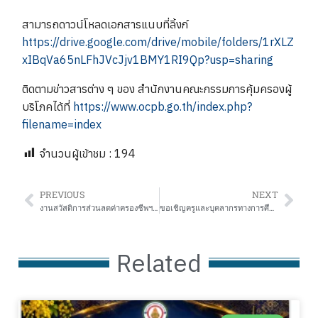
สามารถดาวน์โหลดเอกสารแนบที่ลิ้งก์
https://drive.google.com/drive/mobile/folders/1rXLZ
xIBqVa65nLFhJVcJjv1BMY1RI9Qp?usp=sharing
ติดตามข่าวสารต่าง ๆ ของ สำนักงานคณะกรรมการคุ้มครองผู้
บริโภคได้ที่
https://www.ocpb.go.th/index.php?
filename=index
จำนวนผู้เข้าชม :
194
PREVIOUS
NEXT
งานสวัสดิการส่วนลดค่าครองชีพฯ และทุนการศึกษาให้แก่บุตรหลานของครูฯ
ขอเชิญครูและบุคลากรทางการศึกษาเข้ารับการอบรมหลักสูตร “การบริหารการเงินอย่างยั่งยืน” ในรูปแบบ Online ผ่านระบบ Zoom
Related