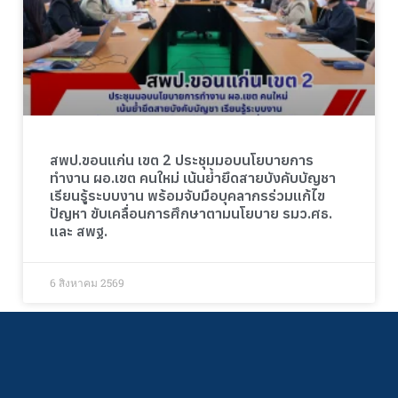
สพป.ขอนแก่น เขต 2 ประชุมมอบนโยบายการ
ทำงาน ผอ.เขต คนใหม่ เน้นย้ำยึดสายบังคับบัญชา
เรียนรู้ระบบงาน พร้อมจับมือบุคลากรร่วมแก้ไข
ปัญหา ขับเคลื่อนการศึกษาตามนโยบาย รมว.ศธ.
และ สพฐ.
6 สิงหาคม 2569