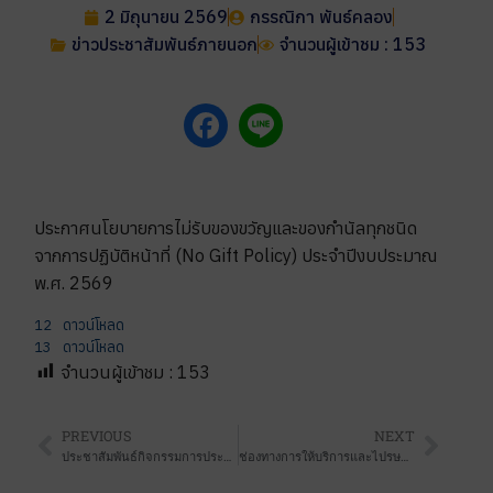
2 มิถุนายน 2569
กรรณิกา พันธ์คลอง
ข่าวประชาสัมพันธ์ภายนอก
จำนวนผู้เข้าชม : 153
ประกาศนโยบายการไม่รับของขวัญและของกำนัลทุกชนิด
จากการปฏิบัติหน้าที่ (No Gift Policy) ประจำปีงบประมาณ
พ.ศ. 2569
12
ดาวน์โหลด
13
ดาวน์โหลด
จำนวนผู้เข้าชม :
153
PREVIOUS
NEXT
ประชาสัมพันธ์กิจกรรมการประกวดแข่งขัน OnStage 2026
ช่องทางการให้บริการและไปรษณีย์อิเล็กทรอนิกส์กลางของสำนักงานเขตพื้นที่การศึกษาประถมศึกษา สงขลา เขต 1 พ.ศ. 2569