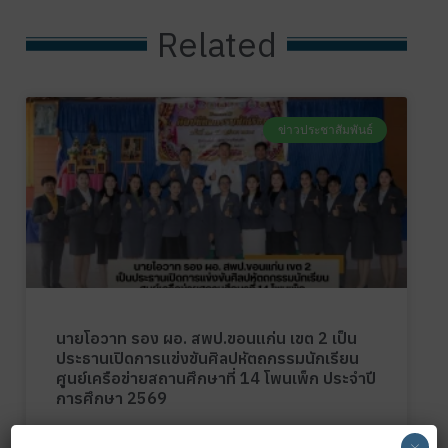
Related
ข่าวประชาสัมพันธ์
นายโอวาท รอง ผอ. สพป.ขอนแก่น เขต 2 เป็น
ประธานเปิดการแข่งขันศิลปหัตถกรรมนักเรียน
ศูนย์เครือข่ายสถานศึกษาที่ 14 โพนเพ็ก ประจำปี
การศึกษา 2569
×