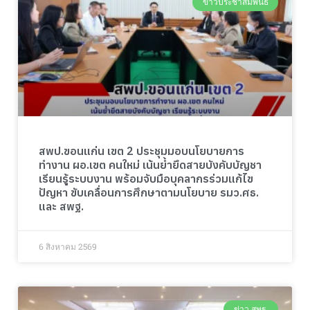
ข่าวประชาสัมพันธ์
สพป.ขอนแก่น เขต 2 ประชุมมอบนโยบายการ
ทำงาน ผอ.เขต คนใหม่ เน้นย้ำยึดสายบังคับบัญชา
เรียนรู้ระบบงาน พร้อมจับมือบุคลากรร่วมแก้ไข
ปัญหา ขับเคลื่อนการศึกษาตามนโยบาย รมว.ศธ.
และ สพฐ.
6 สิงหาคม 2569
ข่าว สพฐ.