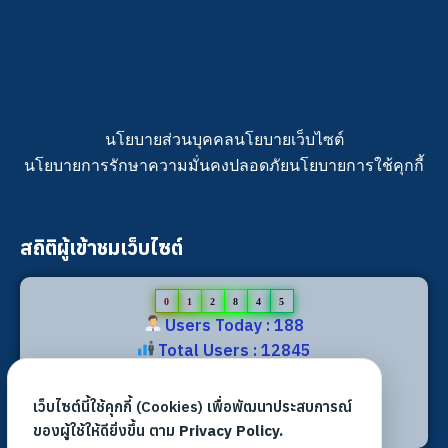
นโยบายส่วนบุคคล
นโยบายเว็บไซต์
นโยบายการรักษาความมั่นคงปลอดภัย
นโยบายการใช้คุกกี้
สถิติผู้เข้าชมเว็บไซต์
0
1
2
8
4
5
Users Today : 188
Total Users : 12845
Views Today : 318
Total views : 30093
เว็บไซต์นี้ใช้คุกกี้ (Cookies) เพื่อพัฒนาประสบการณ์
Who's Online : 8
ของผู้ใช้ให้ดียิ่งขึ้น ตาม
Privacy Policy.