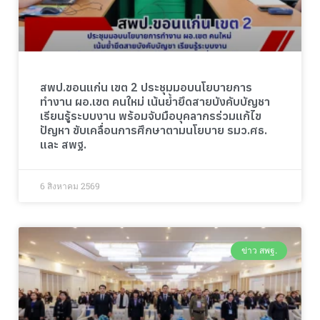
สพป.ขอนแก่น เขต 2 ประชุมมอบนโยบายการ
ทำงาน ผอ.เขต คนใหม่ เน้นย้ำยึดสายบังคับบัญชา
เรียนรู้ระบบงาน พร้อมจับมือบุคลากรร่วมแก้ไข
ปัญหา ขับเคลื่อนการศึกษาตามนโยบาย รมว.ศธ.
และ สพฐ.
6 สิงหาคม 2569
ข่าว สพฐ.