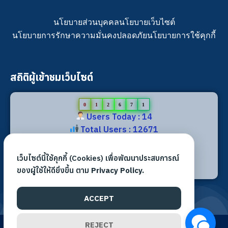
นโยบายส่วนบุคคล
นโยบายเว็บไซต์
นโยบายการรักษาความมั่นคงปลอดภัย
นโยบายการใช้คุกกี้
สถิติผู้เข้าชมเว็บไซต์
0
1
2
6
7
1
Users Today : 14
Total Users : 12671
Views Today : 21
Total views : 29796
เว็บไซต์นี้ใช้คุกกี้ (Cookies) เพื่อพัฒนาประสบการณ์
Who's Online : 1
ของผู้ใช้ให้ดียิ่งขึ้น ตาม
Privacy Policy.
ACCEPT
REJECT
©2026 All rights reserved. | สำนักงานเขตพื้นที่การศึกษา