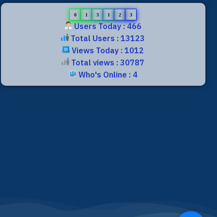
0
1
3
1
2
3
Users Today : 466
Total Users : 13123
Views Today : 1012
Total views : 30787
Who's Online : 4