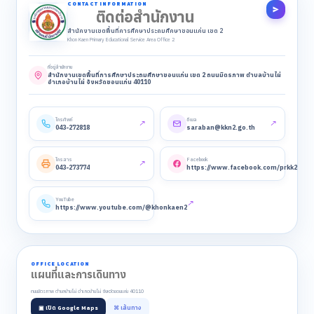
CONTACT INFORMATION
ติดต่อสำนักงาน
สำนักงานเขตพื้นที่การศึกษาประถมศึกษาขอนแก่น เขต 2
Khon Kaen Primary Educational Service Area Office 2
ที่อยู่สำนักงาน
สำนักงานเขตพื้นที่การศึกษาประถมศึกษาขอนแก่น เขต 2 ถนนมิตรภาพ ตำบลบ้านไผ่
อำเภอบ้านไผ่ จังหวัดขอนแก่น 40110
โทรศัพท์
อีเมล
↗
↗
043-272818
saraban@kkn2.go.th
โทรสาร
Facebook
↗
↗
043-273774
https://www.facebook.com/prkk2
YouTube
↗
https://www.youtube.com/@khonkaen2
OFFICE LOCATION
แผนที่และการเดินทาง
ถนนมิตรภาพ ตำบลบ้านไผ่ อำเภอบ้านไผ่ จังหวัดขอนแก่น 40110
▣ เปิด Google Maps
⌘ เส้นทาง